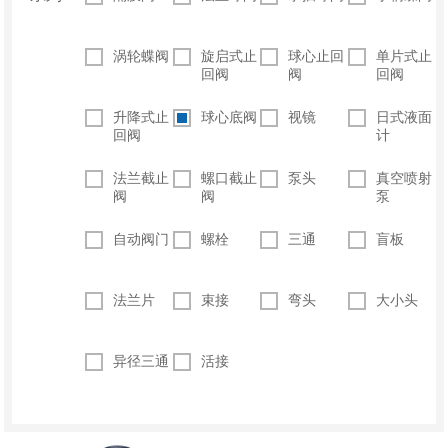
涡轮蝶阀
旋启式止
球心止回
单片式止
回阀
阀
回阀
升降式止
球心底阀
视镜
日式液面
回阀
计
法兰截止
螺口截止
泵头
真空喷射
阀
阀
泵
自动阀门
螺栓
三通
盲板
法兰片
束接
弯头
大小头
异径三通
活接